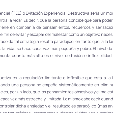
encial (TEE) o Evitación Experiencial Destructiva sería un mod
tra la vida”. Es decir, que la persona concibe que para poder 
viene en compañía de pensamientos, recuerdos y sensacio
el fin de evitar y escapar del malestar como un objetivo necesa
do de tal estrategia resulta paradójico, en tanto que, a la lar
e la vida, se hace cada vez más pequeña y pobre. El nivel de
menta cuanto más alto es el nivel de fusión e inflexibilida
uctiva es la regulación limitante e inflexible que está a la
cuando una persona se empeña sistemáticamente en elimin
ue es, por un lado, que los pensamientos obsesivos y el malest
aga cada vez más estrecha y limitada. Lo mismo cabe decir cua
ontrolar dicha ansiedad y el resultado es paradójico (más 