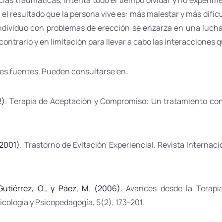
ias traumáticas, intenta todo el tiempo olvidar y no experimen
, el resultado que la persona vive es: más malestar y más dificu
ndividuo con problemas de erección se enzarza en una lucha
 contrario y en limitación para llevar a cabo las interacciones 
es fuentes. Pueden consultarse en:
2)
. Terapia de Aceptación y Compromiso: Un tratamiento cond
(2001)
. Trastorno de Evitación Experiencial. Revista Internaci
 Gutiérrez, O., y Páez, M. (2006)
. Avances desde la Terap
cología y Psicopedagogía, 5(2), 173-201.