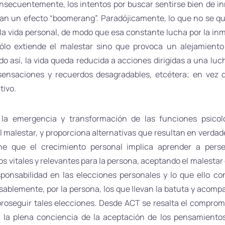
secuentemente, los intentos por buscar sentirse bien de in
an un efecto “boomerang”. Paradójicamente, lo que no se qu
a vida personal, de modo que esa constante lucha por la inm
sólo extiende el malestar sino que provoca un alejamient
do así, la vida queda reducida a acciones dirigidas a una luc
sensaciones y recuerdos desagradables, etcétera; en vez de 
tivo.
 la emergencia y transformación de las funciones psicoló
l malestar, y proporciona alternativas que resultan en verdad
ene que el crecimiento personal implica aprender a perse
 vitales y relevantes para la persona, aceptando el malestar
onsabilidad en las elecciones personales y lo que ello con
onsablemente, por la persona, los que llevan la batuta y acom
proseguir tales elecciones. Desde ACT se resalta el compromi
n la plena conciencia de la aceptación de los pensamient