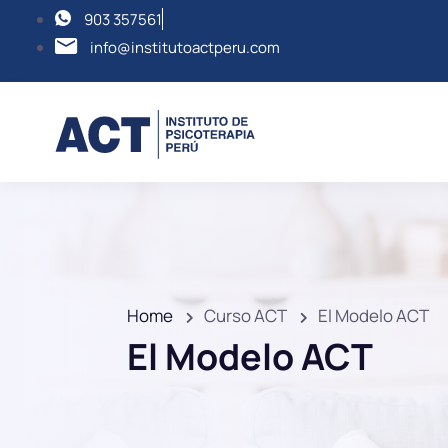
903 357561
info@institutoactperu.com
Home
Curso ACT
El Modelo ACT
El Modelo ACT