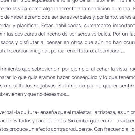
a que han sido expuestas a lo largo de la historia en numer
e de la vida como algo inherente a la condición humana. E
 de haber aprendido a ser seres verbales y, por tanto, seres 
ordar y planificar. Estas habilidades, sumamente importa
ir las dos caras del hecho de ser seres verbales. Por un la
asados y disfrutar al pensar en otros que aún no han ocurri
l al recordar, imaginar, pensar en el futuro, al comparar,…
frimiento que sobrevienen, por ejemplo, al echar la vista ha
arar lo que quisiéramos haber conseguido y lo que tenemo
es o resultados negativos. Sufrimiento por no querer sentir
sobrevienen y que no deseamos…
rbal -la cultura- enseña que el malestar, la tristeza, es un pr
e evitarlos y para eludirlos. Sin embargo, centrar la vida en 
os produce un efecto contraproducente. Con frecuencia, los in