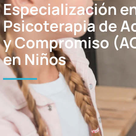
Especialización e
Psicoterapia de A
y Compromiso (A
en Niños