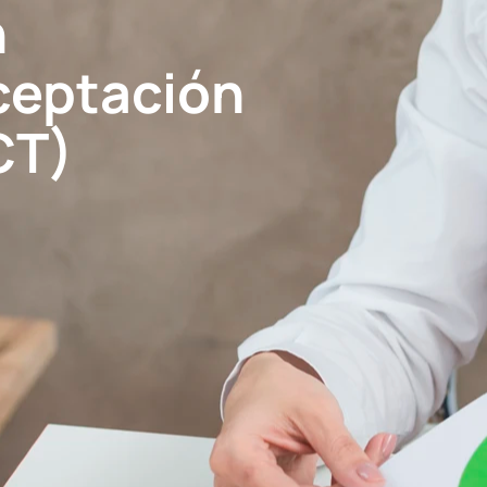
n
ceptación
CT)