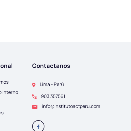
ional
Contactanos
omos
Lima - Perú
 interno
903 357561
info@institutoactperu.com
os