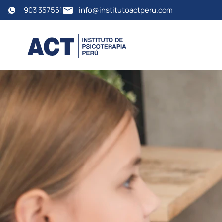
903 357561
info@institutoactperu.com